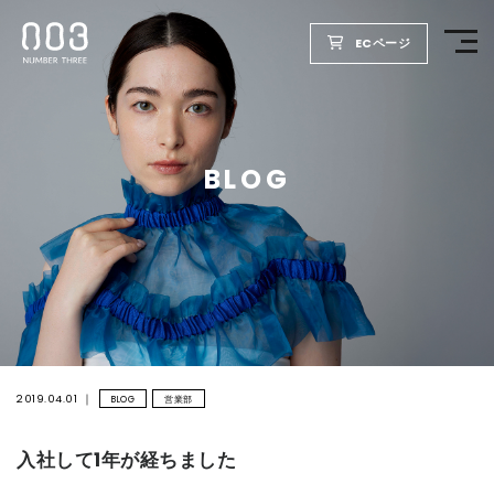
ECページ
TOP
BLOG
PRODUCTS
WELLBEING REPORT
FOR SALON
COMPANY
2019.04.01
BLOG
営業部
入社して1年が経ちました
RECRUIT