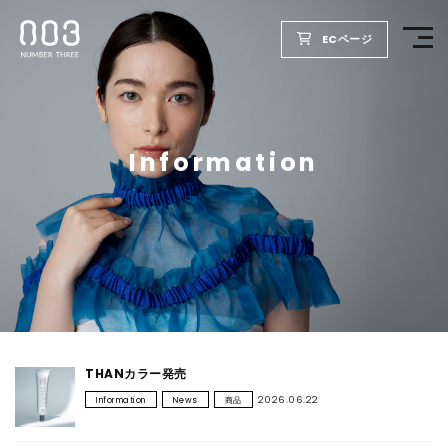
ECページ
TOP
Information
PRODUCTS
WELLBEING REPORT
FOR SALON
COMPANY
THANカラー発売
2026.06.22
Information
News
商品
RECRUIT