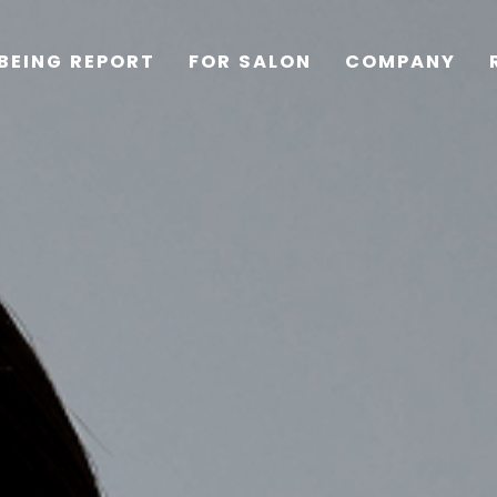
BEING REPORT
FOR SALON
COMPANY
TOP
PRODUCTS
WELLBEING REPORT
FOR SALON