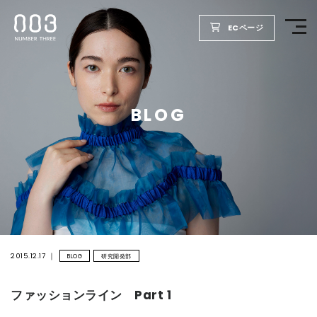
ECページ
TOP
BLOG
PRODUCTS
WELLBEING REPORT
FOR SALON
COMPANY
2015.12.17
BLOG
研究開発部
ファッションライン Part 1
RECRUIT