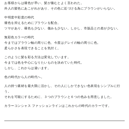
お客様からは褪色が早い、髪が傷むとよく言われた。
外人の髪色にあこがれがあり、その色に近づける為にブラウンがいらない。
中明度中彩度の時代
褪色を抑えるためにブラウンを配合。
ツヤがあり、褪色も少ない、傷みも少ない。しかし、市販品との差が少ない。
無彩色カラーの時代
今まではブラウン軸の周りに色、今度はグレイの軸の周りに色。
柔らかさを表現できることを気付く。
このように髪を彩る方法は変化しています。
今までは色を中心になりたいものを決めていた時代。
しかし、これからは違います。
色の時代から人の時代へ。
人の持つ素材を最大限に活かし、その人にしかできない色表現をシンプルに行
う。
それを可能にするために、３つのブラウンと６つの色みを用意しました。
カラーコンシャス ファッションライン
はこれからの時代のカラーです。