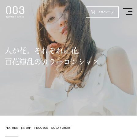
ECページ
TOP
PRODUCTS
人が花。それぞれに花。
百花繚乱のカラーコンシャス
WELLBEING REPORT
FOR SALON
COMPANY
RECRUIT
FEATURE
LINEUP
PROCESS
COLOR CHART