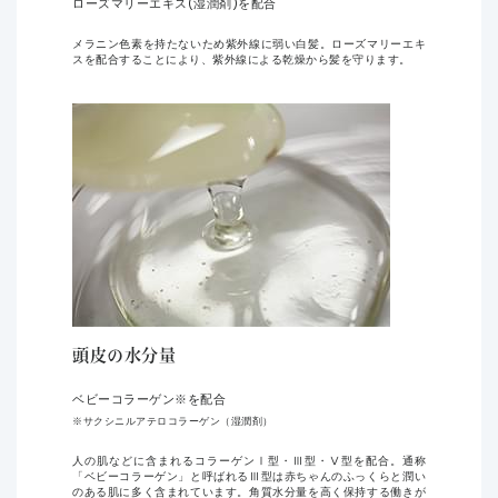
ローズマリーエキス(湿潤剤)を配合
メラニン色素を持たないため紫外線に弱い白髪。ローズマリーエキ
スを配合することにより、紫外線による乾燥から髪を守ります。
頭皮の水分量
ベビーコラーゲン※を配合
※サクシニルアテロコラーゲン（湿潤剤）
人の肌などに含まれるコラーゲンⅠ型・Ⅲ型・Ⅴ型を配合。通称
「ベビーコラーゲン」と呼ばれるⅢ型は赤ちゃんのふっくらと潤い
のある肌に多く含まれています。角質水分量を高く保持する働きが