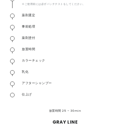
※ご使用前には必ずパッチテストをしてください。
薬剤選定
事前処理
薬剤塗付
放置時間
カラーチェック
乳化
アフターシャンプー
仕上げ
放置時間 25 – 30min
GRAY LINE