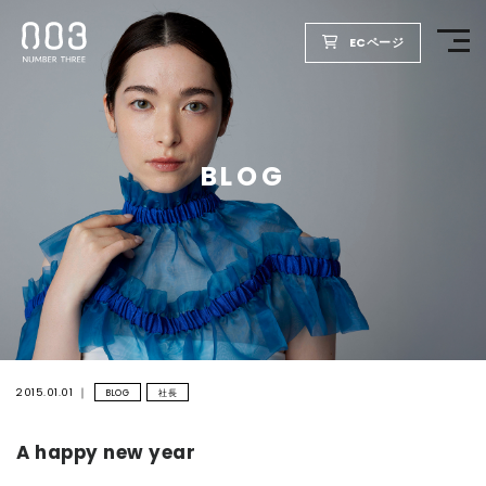
ECページ
TOP
BLOG
PRODUCTS
WELLBEING REPORT
FOR SALON
COMPANY
2015.01.01
BLOG
社長
A happy new year
RECRUIT