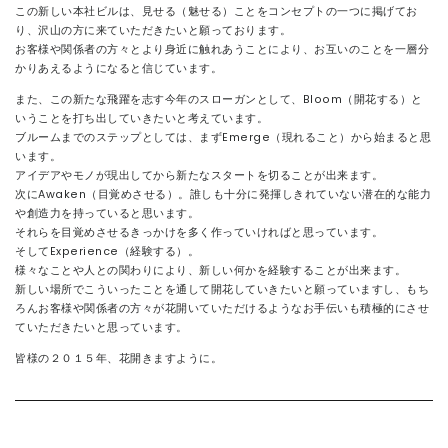
この新しい本社ビルは、見せる（魅せる）ことをコンセプトの一つに掲げてお
り、沢山の方に来ていただきたいと願っております。
お客様や関係者の方々とより身近に触れあうことにより、お互いのことを一層分
かりあえるようになると信じています。
また、この新たな飛躍を志す今年のスローガンとして、Bloom（開花する）と
いうことを打ち出していきたいと考えています。
ブルームまでのステップとしては、まずEmerge（現れること）から始まると思
います。
アイデアやモノが現出してから新たなスタートを切ることが出来ます。
次にAwaken（目覚めさせる）。誰しも十分に発揮しきれていない潜在的な能力
や創造力を持っていると思います。
それらを目覚めさせるきっかけを多く作っていければと思っています。
そしてExperience（経験する）。
様々なことや人との関わりにより、新しい何かを経験することが出来ます。
新しい場所でこういったことを通して開花していきたいと願っていますし、もち
ろんお客様や関係者の方々が花開いていただけるようなお手伝いも積極的にさせ
ていただきたいと思っています。
皆様の２０１５年、花開きますように。