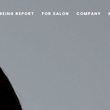
BEING REPORT
FOR SALON
COMPANY
TOP
PRODUCTS
WELLBEING REPORT
FOR SALON