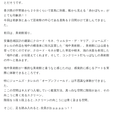
とだそうです。
香川県の宇野港から２０分くらいで直島に到着。船から見える「赤かぼちゃ」が
とても印象的！！
今回は初参加とあって芸術祭の中心である直島を２日間かけて楽しんできまし
た。
初日は、美術館巡り。
安藤忠雄設計の建築にクロード・モネ、ウォルター・デ・マリア、ジェームズ・
タレルの作品を地中の構造体に恒久設置した「地中美術館」。美術館には山道を
登って行くのですが、クロード・モネが愛した草花や樹木、池の水面を表現した
「地中の庭」が出迎えてくれます。そして、コンクリート打ちっぱなしの美術館
の中へと進みます。
地中美術館が一般的な美術館と違うなと感じたのは、感覚的に感じるアートを実
際に体験できるところです。
特にジェームズ・タレルの「オープンフィールド」は不思議な体験ができまし
た。
ここの空間は８人ずつ入場していく鑑賞方法。真っ白な空間に階段があり、その
向こうに青く光るスクリーン。
階段を１段１段上ると…スクリーンの向こうには青く染まる空間。
そこに、足を踏み入れると…全員がおぉぉぉぉっ！！