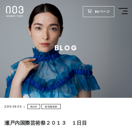
ECページ
TOP
BLOG
PRODUCTS
WELLBEING REPORT
FOR SALON
COMPANY
2013.09.03
BLOG
研究開発部
瀬戸内国際芸術祭２０１３ １日目
RECRUIT