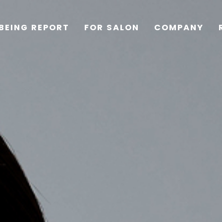
BEING REPORT
FOR SALON
COMPANY
TOP
PRODUCTS
WELLBEING REPORT
FOR SALON