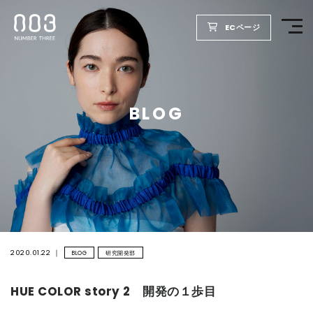
ECページ
TOP
BLOG
PRODUCTS
WELLBEING REPORT
FOR SALON
COMPANY
2020.01.22
BLOG
研究開発部
HUE COLOR story 2 開発の１歩目
RECRUIT