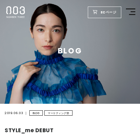
ECページ
TOP
BLOG
PRODUCTS
WELLBEING REPORT
FOR SALON
COMPANY
2019.06.03
BLOG
マーケティング部
STYLE_me DEBUT
RECRUIT