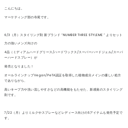
こんにちは。
CONTACT
マーケティング部の寺尾です。
6/3（月）スタイリング剤 新ブランド “
NUMBER THREE STYLEME
” よりセット
力の強いメンズ向けの
4品（ミディアムハードグリース/ハードワックス/スーパーハードジェル/スーパ
ーハードスプレー）が
発売となりました！
オールラインナップVegan/PeTA認証を取得した植物成分メインの優しい処方
でありながら、
高いキープ力や洗い流しやすさなどの高機能をもたせた、新感覚のスタイリング
剤です。
7/22（月）よりミルクやスプレーなどレディース向けの5アイテムも発売予定で
す。