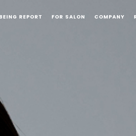
BEING REPORT
FOR SALON
COMPANY
TOP
PRODUCTS
WELLBEING REPORT
FOR SALON