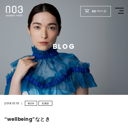
ECページ
TOP
BLOG
PRODUCTS
WELLBEING REPORT
FOR SALON
COMPANY
2018.10.15
BLOG
営業部
“wellbeing”なとき
RECRUIT