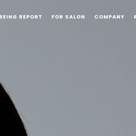
BEING REPORT
FOR SALON
COMPANY
TOP
PRODUCTS
WELLBEING REPORT
FOR SALON