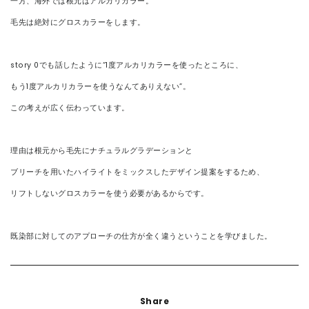
一方、海外では根元はアルカリカラー。
毛先は絶対にグロスカラーをします。
story 0でも話したように“1度アルカリカラーを使ったところに、
もう1度アルカリカラーを使うなんてありえない”。
この考えが広く伝わっています。
理由は根元から毛先にナチュラルグラデーションと
ブリーチを用いたハイライトをミックスしたデザイン提案をするため、
リフトしないグロスカラーを使う必要があるからです。
既染部に対してのアプローチの仕方が全く違うということを学びました。
Share