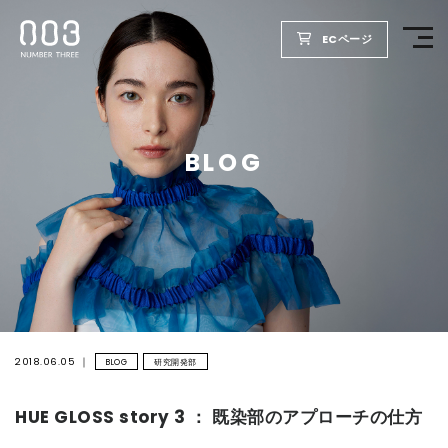
ECページ
TOP
BLOG
PRODUCTS
WELLBEING REPORT
FOR SALON
COMPANY
2018.06.05
BLOG
研究開発部
HUE GLOSS story 3 ： 既染部のアプローチの仕方
RECRUIT