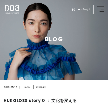
ECページ
TOP
BLOG
PRODUCTS
WELLBEING REPORT
FOR SALON
COMPANY
2018.05.10
BLOG
研究開発部
HUE GLOSS story 0 ： 文化を変える
RECRUIT