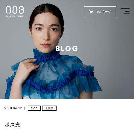
ECページ
TOP
BLOG
PRODUCTS
WELLBEING REPORT
FOR SALON
COMPANY
2018.04.02
BLOG
営業部
ボス充
RECRUIT