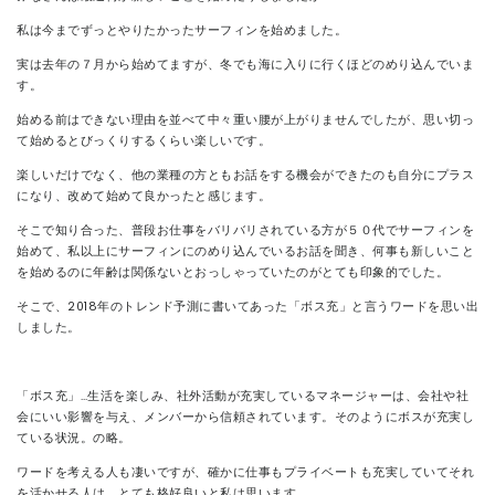
私は今までずっとやりたかったサーフィンを始めました。
実は去年の７月から始めてますが、冬でも海に入りに行くほどのめり込んでいま
す。
始める前はできない理由を並べて中々重い腰が上がりませんでしたが、思い切っ
て始めるとびっくりするくらい楽しいです。
楽しいだけでなく、他の業種の方ともお話をする機会ができたのも自分にプラス
になり、改めて始めて良かったと感じます。
そこで知り合った、普段お仕事をバリバリされている方が５０代でサーフィンを
始めて、私以上にサーフィンにのめり込んでいるお話を聞き、何事も新しいこと
を始めるのに年齢は関係ないとおっしゃっていたのがとても印象的でした。
そこで、2018年のトレンド予測に書いてあった「ボス充」と言うワードを思い出
しました。
「ボス充」…生活を楽しみ、社外活動が充実しているマネージャーは、会社や社
会にいい影響を与え、メンバーから信頼されています。そのようにボスが充実し
ている状況。の略。
ワードを考える人も凄いですが、確かに仕事もプライベートも充実していてそれ
を活かせる人は、とても格好良いと私は思います。