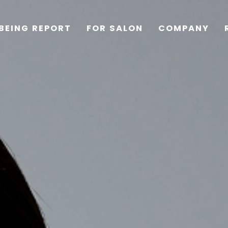
BEING REPORT
FOR SALON
COMPANY
TOP
PRODUCTS
WELLBEING REPORT
FOR SALON