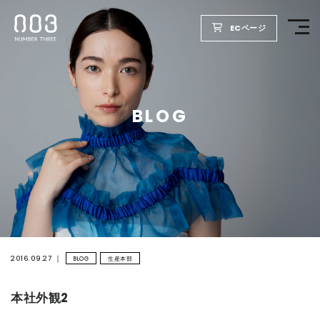
ECページ
TOP
BLOG
PRODUCTS
WELLBEING REPORT
FOR SALON
COMPANY
2016.09.27
BLOG
生産本部
本社外観2
RECRUIT