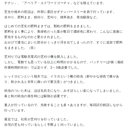
チナシ」、「アベリア・エドワードゴーチャ」などを植えています。
芝生や植木の世話は、外部に委託せずナンバースリー全員で行っています。
水やり、肥料まき、枝刈り、芝刈り、雑草抜き、害虫駆除など。
はじめての芝生の肥料まきでは、顆粒の肥料をまきました。
肥料をまく事により、黄緑色だった葉が数日で濃緑色に変わり、こんなに急激に
変化するものなのかと驚かされました。
おかげで適当にまいた部分がくっきり浮き出てしまったので、すぐに追加で肥料
をまきました。（笑）
芝刈りでは電動充電式の芝刈り機を購入しました。
しかし、電動でも思っている以上に時間がかかるもので、バッテリーは1個（連続
作業時間約15分）では足りず、2～3個必要でした。
レッドロビンという植木では、イラガという蛾の幼虫（鮮やかな緑色で棘があ
り、刺されると非常に痛いので要注意）がつきました。
幼虫のついた木は、ほぼ丸坊主になり、みすぼらしい姿になってしまいました。
春と秋の幼虫の発生時には駆除が必要です。
素人が行っているので、失敗することも多々ありますが、毎回試行錯誤しながら
行っています。
最近では、社長が芝刈りを行っていました。
自宅の芝も刈っているらしく手際よく刈っていました。