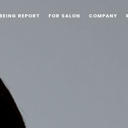
BEING REPORT
FOR SALON
COMPANY
TOP
PRODUCTS
WELLBEING REPORT
FOR SALON