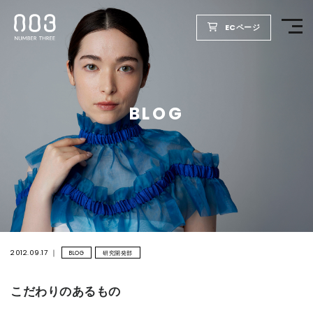
ECページ
TOP
BLOG
PRODUCTS
WELLBEING REPORT
FOR SALON
COMPANY
2012.09.17
BLOG
研究開発部
こだわりのあるもの
RECRUIT