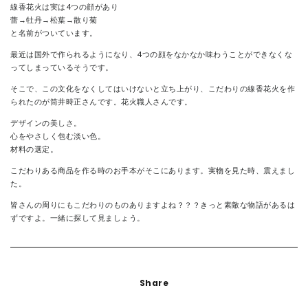
線香花火は実は4つの顔があり
蕾→牡丹→松葉→散り菊
と名前がついています。
最近は国外で作られるようになり、4つの顔をなかなか味わうことができなくな
ってしまっているそうです。
そこで、この文化をなくしてはいけないと立ち上がり、こだわりの線香花火を作
られたのが筒井時正さんです。花火職人さんです。
デザインの美しさ。
心をやさしく包む淡い色。
材料の選定。
こだわりある商品を作る時のお手本がそこにあります。実物を見た時、震えまし
た。
皆さんの周りにもこだわりのものありますよね？？？きっと素敵な物語があるは
ずですよ。一緒に探して見ましょう。
Share