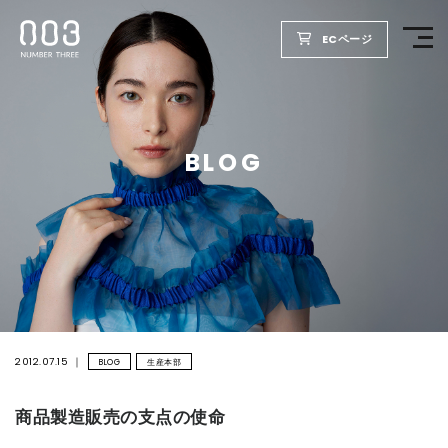
ECページ
TOP
BLOG
PRODUCTS
WELLBEING REPORT
FOR SALON
COMPANY
2012.07.15
BLOG
生産本部
商品製造販売の支点の使命
RECRUIT