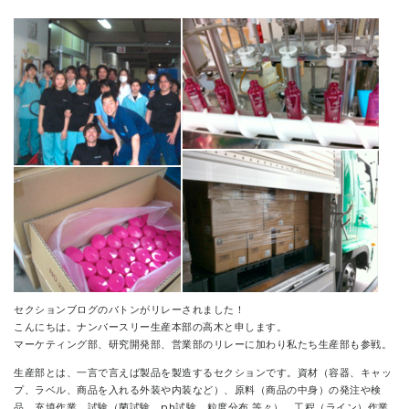
CONTACT
セクションブログのバトンがリレーされました！
こんにちは。ナンバースリー生産本部の高木と申します。
マーケティング部、研究開発部、営業部のリレーに加わり私たち生産部も参戦。
生産部とは、一言で言えば製品を製造するセクションです。資材（容器、キャッ
プ、ラベル、商品を入れる外装や内装など）、原料（商品の中身）の発注や検
品、充填作業、試験（菌試験、ph試験、粒度分布 等々）、工程（ライン）作業