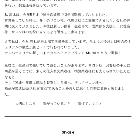
を行い、製造過程を担っています。
私 高木は、今年5月まで弊社営業部で13年間勤務しておりました。
営業をしていた時は、多くのサロン様、代理店様にご支援頂きました。会社の仲
間に支えて頂きました。今後は新しい部署、生産部で、営業部を支援し、代理店
様、サロン様のお役に立てるよう邁進して参ります。
さて私は、今月 弊社伊丹工場で研修を受けています。ちょうど今月21日発売のミ
ュリアムの製造が急ピッチで行われていました。
ナンバースリーの新しいトータルヘアケアブランド
MurieM
乞うご期待！
最後に、生産部で働いていて感じたことがあります。サロン様、お客様の手元に
商品が届くまでに、多くの仕入れ先業者様、物流業者様にも支えられていたんだ
なぁと。
そして私達生産部は商品を製造し、営業へ。そしてサロン様へ。
商品が製造販売される‘支点’であることを誇りに思うと同時に責任も感じまし
た。
大切にしよう 繋がっていること 繋げていくこと
Share