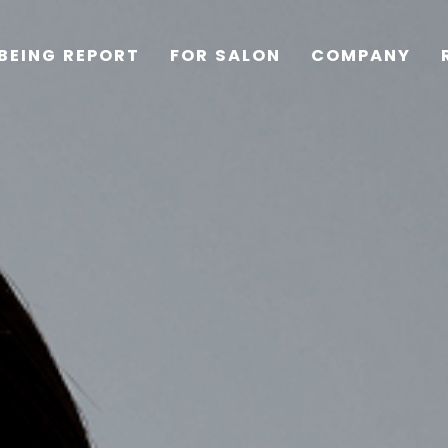
BEING REPORT
FOR SALON
COMPANY
TOP
PRODUCTS
WELLBEING REPORT
FOR SALON