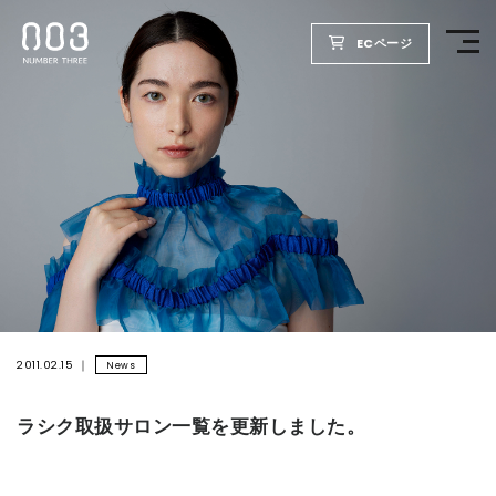
ECページ
TOP
PRODUCTS
WELLBEING REPORT
FOR SALON
2011.02.15
News
COMPANY
ラシク取扱サロン一覧を更新しました。
RECRUIT