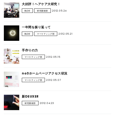
大好評！ヘアケア大研究！
CONTACT
2012.05.24
BLOG
研究開発部
一年間を振り返って
2012.05.21
BLOG
マーケティング部
手作りの力
2012.05.15
マーケティング部
no3ホームページアクセス状況
2012.05.07
マーケティング部
新DEUXER
2012.04.23
研究開発部