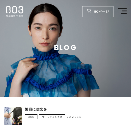
ECページ
TOP
BLOG
PRODUCTS
WELLBEING REPORT
FOR SALON
COMPANY
製品に信念を
2012.06.21
BLOG
マーケティング部
RECRUIT