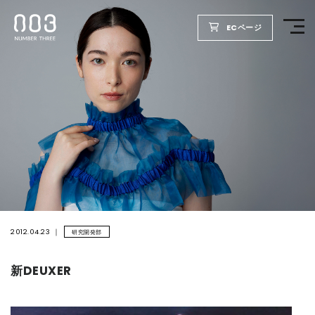
ECページ
TOP
PRODUCTS
WELLBEING REPORT
FOR SALON
2012.04.23
研究開発部
COMPANY
新DEUXER
RECRUIT