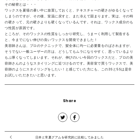
その秘密とは・・・
ワックスを夏場の暑い中に放置しておくと、テキスチャーの硬さがゆるくなって
しまうのですが、その後、室温に戻すと、また冷えて固まります。実は、その時
の硬さって、元の硬さよりも硬くなっているんです。それは、ワックス成分のも
つ性質が原因です。
ところが、そのワックスの性質をしっかり研究し、うまーく利用して製造する
と、今までにない伸びの良いワックスを開発できました！
美容師さんは、プロのテクニックで、髪全体に均一に必要量をのばされますが、
そうでない一般ユーザーの方は、どうしてもムラになりやすく、思っているより
もぶ厚くなってしまいます。それが、伸びのいい今回のワックスだと、プロの美
容師さんのようなスタイリングに近づけるのです。美容室で買うワックスで、美
容師のようにスタイリングをしたい！と感じていた方にも、この3Sと5Sは是非
お試しいただきたいと思います。
Share
日本と常夏グアムを研究的に比較してみました