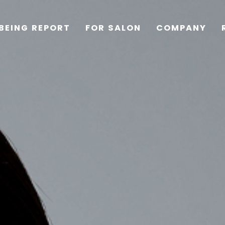
BEING REPORT
FOR SALON
COMPANY
TOP
PRODUCTS
WELLBEING REPORT
FOR SALON