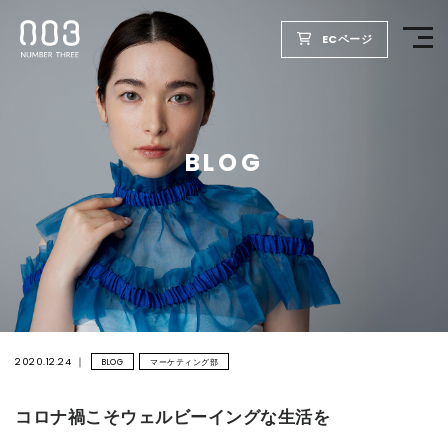
ECページ
TOP
BLOG
PRODUCTS
WELLBEING REPORT
FOR SALON
COMPANY
2020.12.24
BLOG
マーケティング部
コロナ禍こそウェルビーイングな生活を
RECRUIT