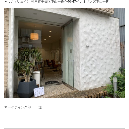
▼ Lui
（リュイ）
神戸市中央区下山手通
4-10-17ベレオリンズ下山手1F
マーケティング部
漣