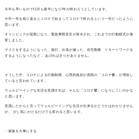
今年も早いもので
12
月も後半になり
1
年が終わろうとしています。
CONTACT
今年一年を振り返るとコロナで始まってコロナで終わるという一年だったように
思います。
オリンピックが延期になり、緊急事態宣言が発令され、これまでの行動様式が激
変しました。
マスクをするようになった、旅行、出張が減った、在宅勤務、リモートワークを
するようになったなど
、
あげればきりがありません。
そうした中、コロナによる行動制限、心理的負担が原因の「コロナ鬱」が増加し
ていると言われています。
ウェルビーイングな生活を意識すれば、そんな「コロナ鬱」になりにくいのかな
と思います。
意識したからと言ってウェルビーイングな生活が出来るかどうかはわかりません
が、
少し気にかけるだけでも変わると思います。
・家族を大事にする