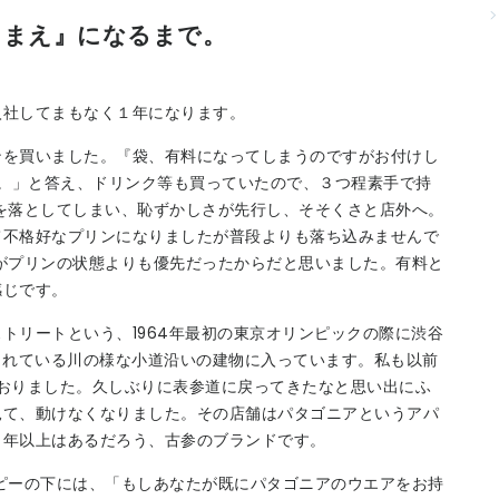
りまえ』になるまで。
入社してまもなく１年になります。
ンを買いました。『袋、有料になってしまうのですがお付けし
す。」と答え、ドリンク等も買っていたので、３つ程素手で持
を落としてしまい、恥ずかしさが先行し、そそくさと店外へ。
て不格好なプリンになりましたが普段よりも落ち込みませんで
がプリンの状態よりも優先だったからだと思いました。有料と
感じです。
トリートという、1964年最初の東京オリンピックの際に渋谷
されている川の様な小道沿いの建物に入っています。私も以前
しておりました。久しぶりに表参道に戻ってきたなと思い出にふ
見て、動けなくなりました。その店舗はパタゴニアというアパ
０年以上はあるだろう、古参のブランドです。
ピーの下には、「もしあなたが既にパタゴニアのウエアをお持