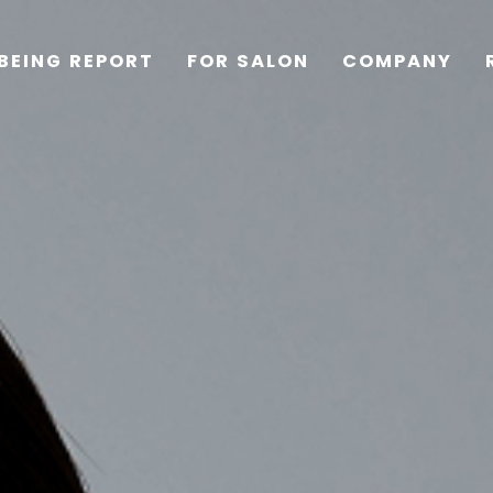
BEING REPORT
FOR SALON
COMPANY
TOP
PRODUCTS
WELLBEING REPORT
FOR SALON