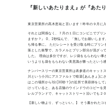
『新しいあたりまえ』が『あた
東京営業所の髙木恵祐と言います！昨年の９月に
それとは関係なく、７月の１日にコンビニでプリ
ますか？』 0、2秒悩んで、「無しでお願いしま
ち帰る事に。 ただレシートを受け取る時にプリン
落とした衝撃で、カラメルとプリン部分が混ざっ
した。 理由は多分ですが、レジ袋をもらわない事
いうよりも袋をもらわない美意識が勝ったという
ナンバースリーの東京営業所は表参道のキャットス
川という小川にアスファルトで暗渠(あんきょ)に
はこの場所から1分(30秒？)の近所で美容師を
けっていると、ある店舗のウインドウのコピーを
レルブランドで、キャットストリート沿いでも２
【新しい物より、ずっといい。】 そう書かれたコ