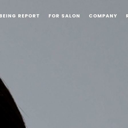
BEING REPORT
FOR SALON
COMPANY
TOP
PRODUCTS
WELLBEING REPORT
FOR SALON