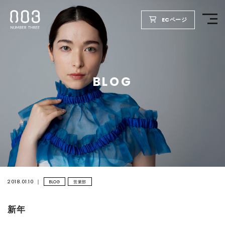
ECページ
TOP
BLOG
PRODUCTS
WELLBEING REPORT
FOR SALON
COMPANY
2018.01.10
BLOG
営業部
新年
RECRUIT