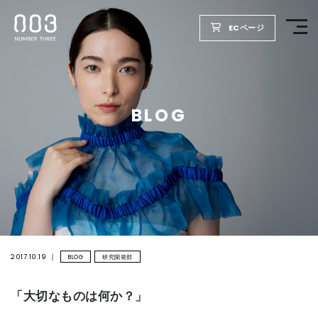
ECページ
TOP
BLOG
PRODUCTS
WELLBEING REPORT
FOR SALON
COMPANY
2017.10.19
BLOG
研究開発部
「大切なものは何か？」
RECRUIT