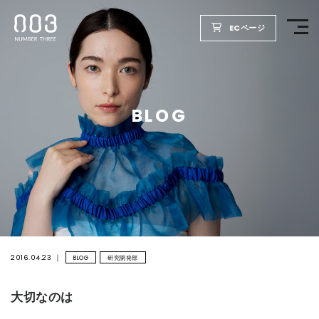
ECページ
TOP
BLOG
PRODUCTS
WELLBEING REPORT
FOR SALON
COMPANY
2016.04.23
BLOG
研究開発部
大切なのは
RECRUIT