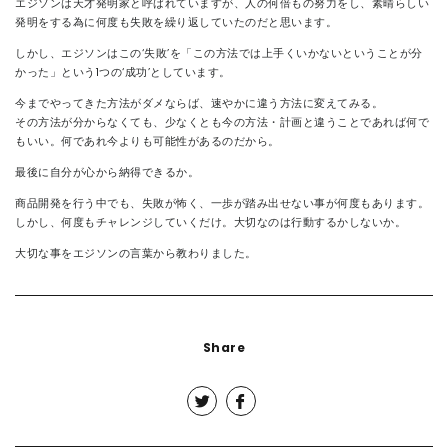
エジソンは天才発明家と呼ばれていますが、人の何倍もの努力をし、素晴らしい
発明をする為に何度も失敗を繰り返していたのだと思います。
しかし、エジソンはこの‘失敗’を「この方法では上手くいかないということが分
かった」という1つの‘成功’としています。
今までやってきた方法がダメならば、速やかに違う方法に変えてみる。
その方法が分からなくても、少なくとも今の方法・計画と違うことであれば何で
もいい。何であれ今よりも可能性があるのだから。
最後に自分が心から納得できるか。
商品開発を行う中でも、失敗が怖く、一歩が踏み出せない事が何度もあります。
しかし、何度もチャレンジしていくだけ。大切なのは行動するかしないか。
大切な事をエジソンの言葉から教わりました。
Share