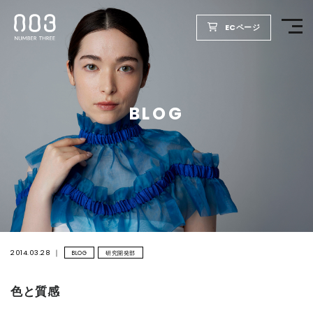
ECページ
TOP
BLOG
PRODUCTS
WELLBEING REPORT
FOR SALON
COMPANY
2014.03.28
BLOG
研究開発部
色と質感
RECRUIT