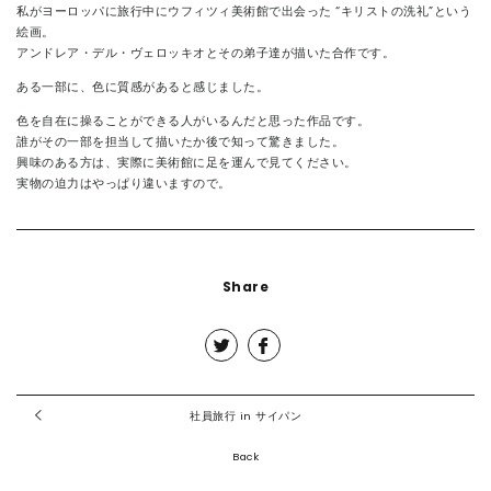
私がヨーロッパに旅行中にウフィツィ美術館で出会った “キリストの洗礼”という
絵画。
アンドレア・デル・ヴェロッキオとその弟子達が描いた合作です。
ある一部に、色に質感があると感じました。
色を自在に操ることができる人がいるんだと思った作品です。
誰がその一部を担当して描いたか後で知って驚きました。
興味のある方は、実際に美術館に足を運んで見てください。
実物の迫力はやっぱり違いますので。
Share
社員旅行 in サイパン
Back