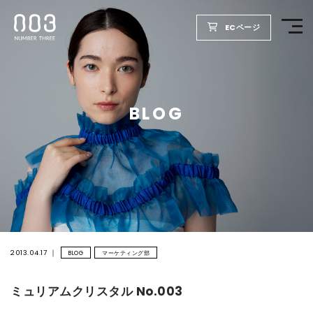
ECページ
TOP
BLOG
PRODUCTS
WELLBEING REPORT
FOR SALON
COMPANY
2013.04.17
BLOG
マーケティング部
ミュリアムクリスタル No.003
RECRUIT