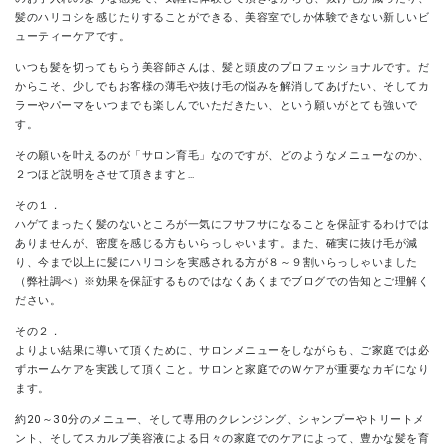
髪のハリコシを感じたりすることができる、美容室でしか体験できない新しいビ
ューティーケアです。
いつも髪を切ってもらう美容師さんは、髪と頭皮のプロフェッショナルです。だ
からこそ、少しでもお客様の薄毛や抜け毛の悩みを解消してあげたい、そしてカ
ラーやパーマをいつまでも楽しんでいただきたい、という願いがとても強いで
す。
その願いを叶えるのが「サロン育毛」なのですが、どのようなメニューなのか、
２つほど説明をさせて頂きますと…
その１．
ハゲてまったく髪のないところが一気にフサフサになることを保証するわけでは
ありませんが、密度を感じる方もいらっしゃいます。また、確実に抜け毛が減
り、今まで以上に髪にハリコシを実感される方が８～９割いらっしゃいました
（弊社調べ）※効果を保証するものではなくあくまでブログでの告知とご理解く
ださい。
その２．
よりよい結果に導いて頂くために、サロンメニューをしながらも、ご家庭では必
ずホームケアを実践して頂くこと。サロンと家庭でのＷケアが重要なカギになり
ます。
約20～30分のメニュー、そして専用のクレンジング、シャンプーやトリートメ
ント、そしてスカルプ美容液による日々の家庭でのケアによって、豊かな髪を育