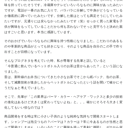
味を持っていたそうです。冷蔵庫やテレビいろいろなものに興味があったみたい
ですが、電話が一番のお気に入りで、バラバラに分解して中身がどうなっている
か徹底的に調べていたみたいです。分解した後はとっても満足そうにしていたみ
たいですが、元通りには戻らなかったみたいです（笑）せっかく買った家電を子
供が興味をもってしていることだから何も言わないでそっと見守ろうと決めた親
はすごいと思います。本当に感謝しています。
そのおかげでいろいろなものに興味を持つ性格になりました。こだわりのあるも
のや革新的な商品がとっても好きになり、そのような商品を自分のこの手で作り
出すことが目標になっています。
そんなブログネタを考えていた時、私が尊敬する先輩と話していると
「今普通に飲んでいるペットボトル入りのお茶は昔からあった？」という話にな
りました。
昔は、新幹線のお弁当についてきた小さなお茶でそこから紙パック、缶のお茶、
そして滅菌技術が進歩したからペットボトルになったという話を聞いて確かにそ
うだなぁと考えていました。
そこで、先輩が「この業界はパーマ・カラー・ヘアケア・ワックスと多少の技術
の進化はあるけど大きくは変わってないよね」と。。。確かにそろそろ大きく変
化してもいい頃なのでは？
商品開発をする時は常に小さい子供のような純粋な気持ちで開発スタートしま
す。シャンプーは泡立つもの？パーマは？カラーは？常に今あるものが当然と思
って開発はしません。いろいろなことに興味を持って真剣に挑戦し、ゼロから何