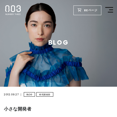
ECページ
TOP
BLOG
PRODUCTS
WELLBEING REPORT
FOR SALON
COMPANY
2012.09.27
BLOG
研究開発部
小さな開発者
RECRUIT