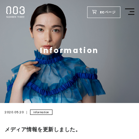
ECページ
TOP
Information
PRODUCTS
WELLBEING REPORT
FOR SALON
COMPANY
2020.05.20
Information
メディア情報を更新しました。
RECRUIT