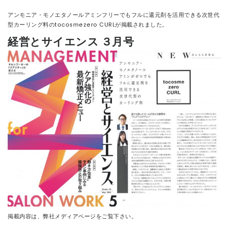
アンモニア・モノエタノールアミンフリーでもフルに還元剤を活用できる次世代
CONTACT
型カーリング料のtocosmezero CURLが掲載されました。
経営とサイエンス ３月号
掲載内容は、弊社
メディアページ
をご覧下さい。