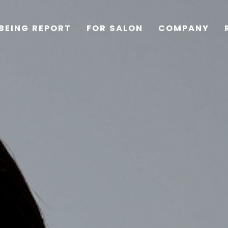
BEING REPORT
FOR SALON
COMPANY
TOP
PRODUCTS
WELLBEING REPORT
FOR SALON