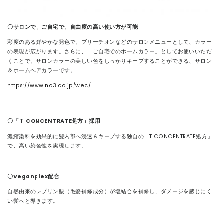
〇サロンで、ご自宅で。自由度の高い使い方が可能
彩度のある鮮やかな発色で、ブリーチオンなどのサロンメニューとして、カラー
の表現が広がります。さらに、「ご自宅でのホームカラー」としてお使いいただ
くことで、サロンカラーの美しい色をしっかりキープすることができる、サロン
＆ホームヘアカラーです。
https://www.no3.co.jp/wec/
〇「Ｔ CONCENTRATE処方」採用
濃縮染料を効果的に髪内部へ浸透＆キープする独自の「T CONCENTRATE処方」
で、高い染色性を実現します。
〇Veganplex配合
自然由来のレブリン酸（毛髪補修成分）が塩結合を補修し、ダメージを感じにく
い髪へと導きます。