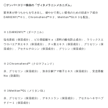
〇ナンバースリー独自の「ヴィタメラニンメカニズム」
髪本来が持つちからを引き出し、健やかで美しい髪色のための頭皮ケア成分
DARKENYL™️※１、Chromafend™️※２、Melitan™️GL※３を配合。
※１DARKENYL™️（ダークニル）
塩化亜鉛（保湿成分）、ピロ亜硫酸Ｎａ（原料の酸化防止成分）、ラリックスエ
ウロパエア木エキス（保湿成分）、チャ葉エキス（保湿成分）、グリセリン（保
湿成分）、アセチルチロシン（保湿成分）、グリシン（保湿成分）
※２Chromafend™️（クロマフェンド）
水、グリセリン（保湿成分）、加水分解アマ種子エキス（保湿成分）、安息香酸
Na（防腐剤）
※３Melitan™️GL（メリタンGL）
水、グリセリン（保湿成分）、デキストラン（保湿成分）、アセチルヘキサペプ
チドー１（保湿成分）