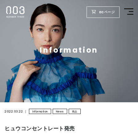
ECページ
TOP
Information
PRODUCTS
WELLBEING REPORT
FOR SALON
COMPANY
2022.03.22
Information
News
商品
ヒュウコンセントレート発売
RECRUIT