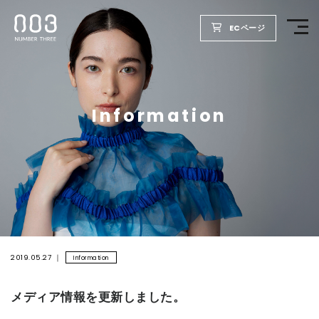
ECページ
TOP
Information
PRODUCTS
WELLBEING REPORT
FOR SALON
COMPANY
2019.05.27
Information
メディア情報を更新しました。
RECRUIT