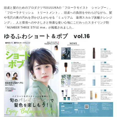
頭皮と髪のためのプロダクツYULULUKAの「フローラモイスト シャンプー」、
CONTACT
「フローラナリッシュ トリートメント」、頭皮への負担をやわらげながら、髪
や毛穴の奥の汚れを浮かび上がらせる「ミュリアム 薬用スカルプ炭酸クレンジ
ング」、人と環境へのやさしさと快適な使い心地にこだわったスタイリング剤
「NUMBER THREE STYLE me」が掲載されました。
ゆるふわショート＆ボブ vol.16