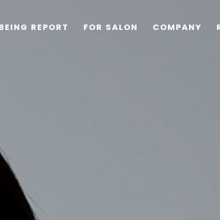
BEING REPORT
FOR SALON
COMPANY
TOP
PRODUCTS
WELLBEING REPORT
FOR SALON