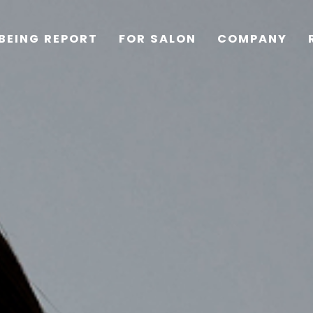
BEING REPORT
FOR SALON
COMPANY
TOP
PRODUCTS
WELLBEING REPORT
FOR SALON