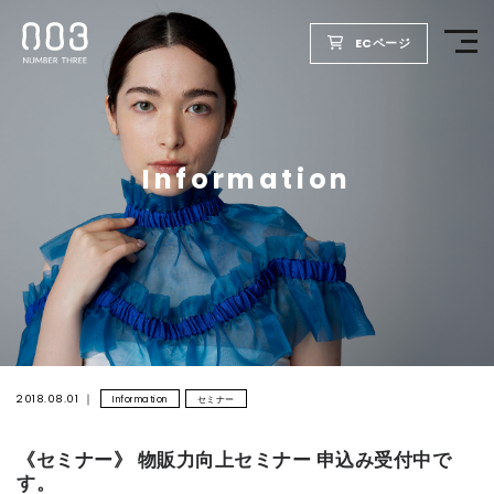
ECページ
TOP
Information
PRODUCTS
WELLBEING REPORT
FOR SALON
COMPANY
2018.08.01
Information
セミナー
《セミナー》 物販力向上セミナー 申込み受付中で
RECRUIT
す。