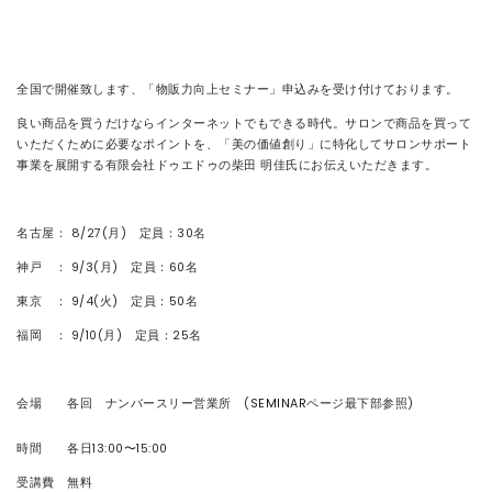
CONTACT
全国で開催致します、「物販力向上セミナー」申込みを受け付けております。
良い商品を買うだけならインターネットでもできる時代。サロンで商品を買って
いただくために必要なポイントを、「美の価値創り」に特化してサロンサポート
事業を展開する有限会社ドゥエドゥの柴田 明佳氏にお伝えいただきます。
名古屋： 8/27(月) 定員：30名
神戸 ： 9/3(月) 定員：60名
東京 ： 9/4(火) 定員：50名
福岡 ： 9/10(月) 定員：25名
会場 各回 ナンバースリー営業所 (
SEMINAR
ページ最下部参照)
時間 各日13:00〜15:00
受講費 無料