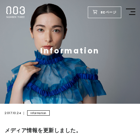
ECページ
TOP
Information
PRODUCTS
WELLBEING REPORT
FOR SALON
COMPANY
2017.10.24
Information
メディア情報を更新しました。
RECRUIT