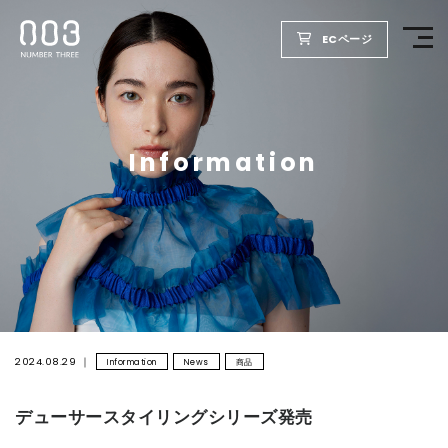
ECページ
TOP
Information
PRODUCTS
WELLBEING REPORT
FOR SALON
COMPANY
2024.08.29
Information
News
商品
デューサースタイリングシリーズ発売
RECRUIT