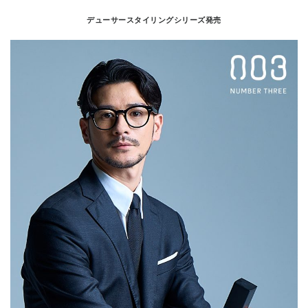
デューサースタイリングシリーズ発売
CONTACT