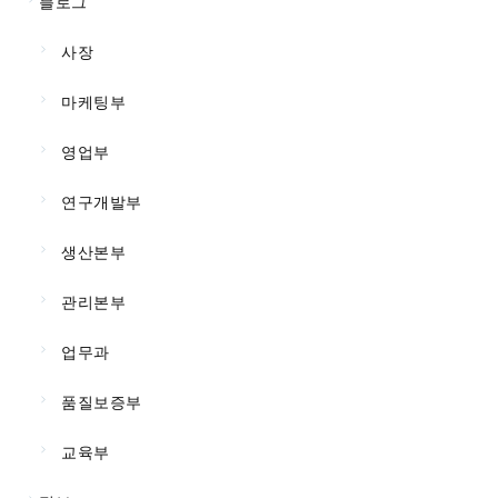
블로그
사장
마케팅부
영업부
연구개발부
생산본부
관리본부
업무과
품질보증부
교육부