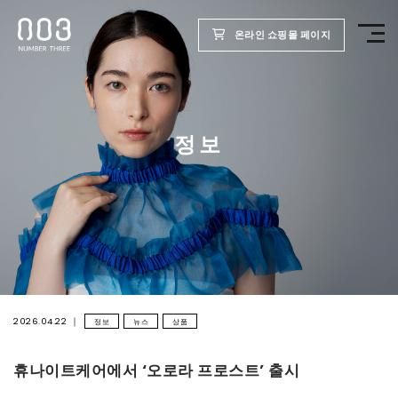
온라인 쇼핑몰 페이지
TOP
정보
제품
웰빙 리포트
미용실용
회사
2026.04.22
정보
뉴스
상품
휴나이트케어에서 ‘오로라 프로스트’ 출시
채용