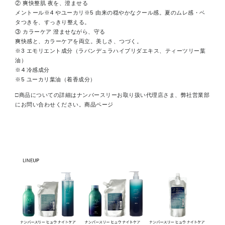
② 爽快整肌 夜を、澄ませる
メントール※4 やユーカリ※5 由来の穏やかなクール感。夏のムレ感・ベ
タつきを、すっきり整える。
③ カラーケア 澄ませながら、守る
爽快感と、カラーケアを両立。美しさ、つづく。
※3 エモリエント成分（ラバンデュラハイブリダエキス、ティーツリー葉
油）
※4 冷感成分
※5 ユーカリ葉油（着香成分）
□商品についての詳細はナンバースリーお取り扱い代理店さま、弊社営業部
にお問い合わせください。
商品ページ