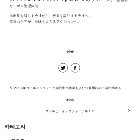
※8 Carbon Neutrality Management Plan／ナンバースリー独自の
カーボン管理体制
排出量を減らす会社から、炭素を設計する会社へ。
毎日のケアが、地球をまもるアクションへ。
공유
2026年ゴールデンウィーク期間中の休業および決算棚卸の出荷に関するお知らせ
Back
ウェルビーイングジャーナル１２
카테고리