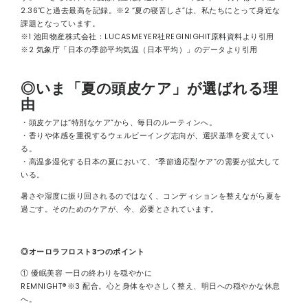
2.36℃と過去最高を記録。※2 “夏の寝苦しさ”は、私たちにとって身近な
課題となっています。
※1 池田物産株式会社：LUCASMEYER社REGINIGHIT原料資料より引用
※2 気象庁「日本の季節平均気温（日本平均）」のデータより引用
◎いま「夏の頭皮ケア」が選ばれる理
由
・頭皮ケアは“特別なケア”から、毎日のルーティンへ。
・香りや体感を重視するウェルビーイング志向が、選択基準を変えてい
る。
・高温多湿化する日本の夏において、“季節適応型ケア”の需要が拡大して
いる。
暑さや湿度に振り回されるのではなく、コンディションを整えながら夏を
過ごす。そのためのケアが、今、必要とされています。
◎オーロラフロスト3つのポイント
① 優眠美容 一日の終わりを穏やかに
REMNIGHT®※3 配合。心と身体をやさしく整え、明日への穏やかな休息
へ。