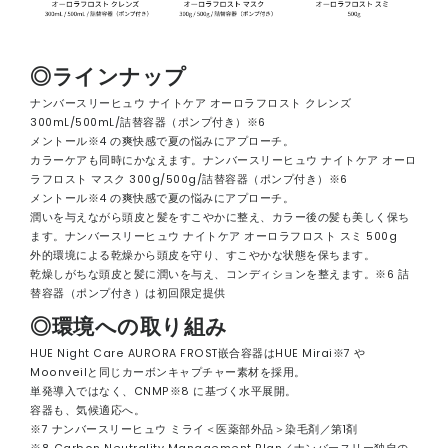
◎ラインナップ
ナンバースリーヒュウ ナイトケア オーロラフロスト クレンズ
300mL/500mL/詰替容器（ポンプ付き）※6
メントール※4 の爽快感で夏の悩みにアプローチ。
カラーケアも同時にかなえます。ナンバースリーヒュウ ナイトケア オーロ
ラフロスト マスク 300g/500g/詰替容器（ポンプ付き）※6
メントール※4 の爽快感で夏の悩みにアプローチ。
潤いを与えながら頭皮と髪をすこやかに整え、カラー後の髪も美しく保ち
ます。ナンバースリーヒュウ ナイトケア オーロラフロスト スミ 500g
外的環境による乾燥から頭皮を守り、すこやかな状態を保ちます。
乾燥しがちな頭皮と髪に潤いを与え、コンディションを整えます。※6 詰
替容器（ポンプ付き）は初回限定提供
◎環境への取り組み
HUE Night Care AURORA FROST嵌合容器はHUE Mirai※7 や
Moonveilと同じカーボンキャプチャー素材を採用。
単発導入ではなく、CNMP※8 に基づく水平展開。
容器も、気候適応へ。
※7 ナンバースリーヒュウ ミライ＜医薬部外品＞染毛剤／第1剤