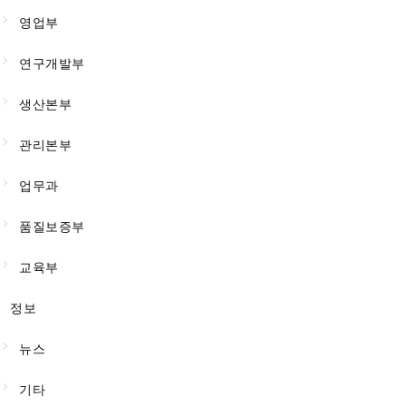
영업부
연구개발부
생산본부
관리본부
업무과
품질보증부
교육부
정보
뉴스
기타