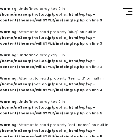
Warning
: Undefined array key 0 in
온라인 쇼핑몰 페이지
/home/no3corp/no3.co.jp/public_html/wp/wp-
content/themes/willSTYLE/inc/single.php
on line
3
TOP
Warning
: Attempt to read property "slug" on null in
/home/no3corp/no3.co.jp/public_html/wp/wp-
content/themes/willSTYLE/inc/single.php
on line
3
제품
Warning
: Undefined array key 0 in
/home/no3corp/no3.co.jp/public_html/wp/wp-
content/themes/willSTYLE/inc/single.php
on line
4
웰빙 리포트
Warning
: Attempt to read property "term_id" on null in
/home/no3corp/no3.co.jp/public_html/wp/wp-
미용실용
content/themes/willSTYLE/inc/single.php
on line
4
Warning
: Undefined array key 0 in
회사
/home/no3corp/no3.co.jp/public_html/wp/wp-
content/themes/willSTYLE/inc/single.php
on line
5
Warning
: Attempt to read property "cat_name" on null in
채용
/home/no3corp/no3.co.jp/public_html/wp/wp-
content/themes/willSTYLE/inc/single.php
on line
5