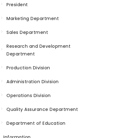
President
Marketing Department
Sales Department
Research and Development
Department
Production Division
Administration Division
Operations Division
Quality Assurance Department
Department of Education
Information