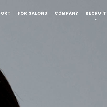
PORT
FOR SALONS
COMPANY
RECRUIT
TOP
PRODUCTS
WELLBEING REPORT
FOR SALONS