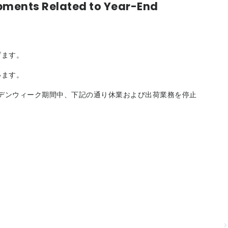
pments Related to Year-End
げます。
います。
ルデンウィーク期間中、下記の通り休業および出荷業務を停止