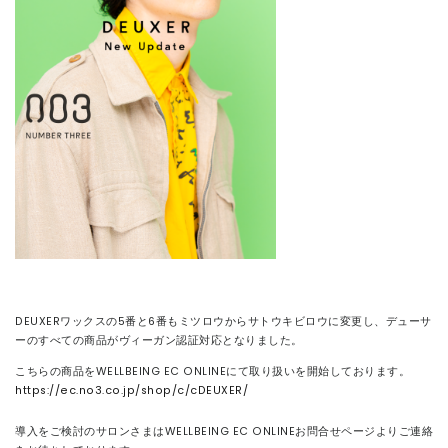
DEUXERワックスの5番と6番もミツロウからサトウキビロウに変更し、デューサ
ーのすべての商品がヴィーガン認証対応となりました。
こちらの商品をWELLBEING EC ONLINEにて取り扱いを開始しております。
https://ec.no3.co.jp/shop/c/cDEUXER/
導入をご検討のサロンさまはWELLBEING EC ONLINEお問合せページよりご連絡