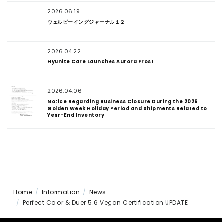
2026.06.19
ウェルビーイングジャーナル１２
2026.04.22
Hyunite Care Launches Aurora Frost
2026.04.06
Notice Regarding Business Closure During the 2026
Golden Week Holiday Period and Shipments Related to
Year-End Inventory
Home
Information
News
Perfect Color & Duer 5.6 Vegan Certification UPDATE